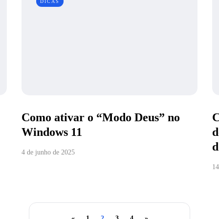
DICAS
Como ativar o “Modo Deus” no
C
Windows 11
d
d
4 de junho de 2025
14
«
1
2
3
4
»