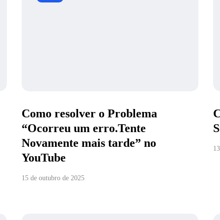
Como resolver o Problema
C
“Ocorreu um erro.Tente
S
Novamente mais tarde” no
13
YouTube
15 de outubro de 2025