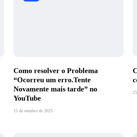
Como resolver o Problema
C
“Ocorreu um erro.Tente
c
Novamente mais tarde” no
25
YouTube
15 de outubro de 2025