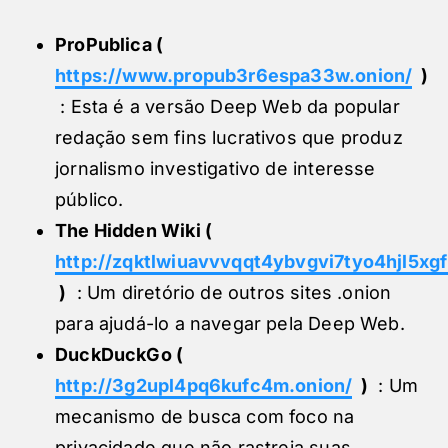
ProPublica (
https://www.propub3r6espa33w.onion/
)
: Esta é a versão Deep Web da popular
redação sem fins lucrativos que produz
jornalismo investigativo de interesse
público.
The Hidden Wiki (
http://zqktlwiuavvvqqt4ybvgvi7tyo4hjl5x
)
: Um diretório de outros sites .onion
para ajudá-lo a navegar pela Deep Web.
DuckDuckGo (
http://3g2upl4pq6kufc4m.onion/
)
: Um
mecanismo de busca com foco na
privacidade que não rastreia suas